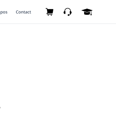
opos
Contact
B
S
S
O
I
I
U
T
T
T
E
E
I
S
É
Q
U
T
U
P
U
E
P
D
F
O
I
I
R
A
S
T
N
A
F
T
I
F