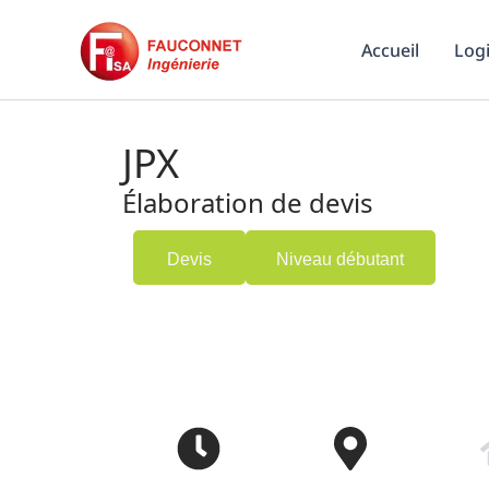
Aller
Accueil
Logi
au
contenu
JPX
Élaboration de devis
Devis
Niveau débutant