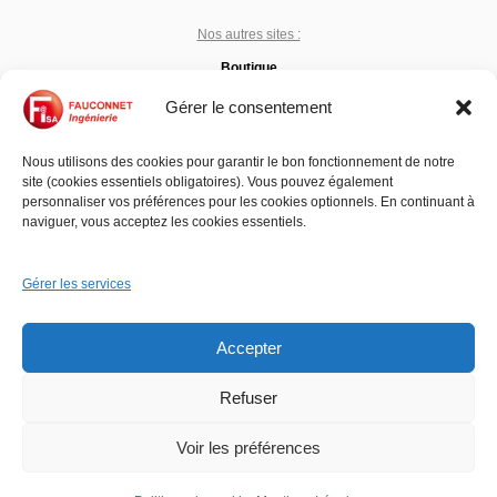
Nos autres sites :
Boutique
Support
Gérer le consentement
Étudiants
Nous utilisons des cookies pour garantir le bon fonctionnement de notre
site (cookies essentiels obligatoires). Vous pouvez également
personnaliser vos préférences pour les cookies optionnels. En continuant à
Assistance :
naviguer, vous acceptez les cookies essentiels.
support.fisa.fr
FAQ
Gérer les services
Accepter
Contactez nous
Mentions légales
Refuser
RGPD
Voir les préférences