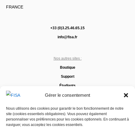
FRANCE
+33 (0)3.25.46.65.15
info@fisa.fr
Nos autres sites :
Boutique
Support
Étudiants
Gérer le consentement
Assistance :
Nous utilisons des cookies pour garantir le bon fonctionnement de notre
site (cookies essentiels obligatoires). Vous pouvez également
support.fisa.fr
personnaliser vos préférences pour les cookies optionnels. En continuant à
naviguer, vous acceptez les cookies essentiels.
FAQ