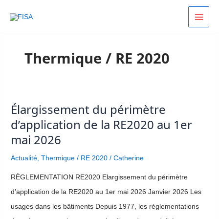
Aller
au
contenu
Thermique / RE 2020
Élargissement du périmètre
Élargissement
d’application de la RE2020 au 1er
du
mai 2026
périmètre
d’application
Actualité
,
Thermique / RE 2020
/
Catherine
de
RЀGLEMENTATION RE2020 Elargissement du périmètre
la
d’application de la RE2020 au 1er mai 2026 Janvier 2026 Les
RE2020
usages dans les bâtiments Depuis 1977, les réglementations
au